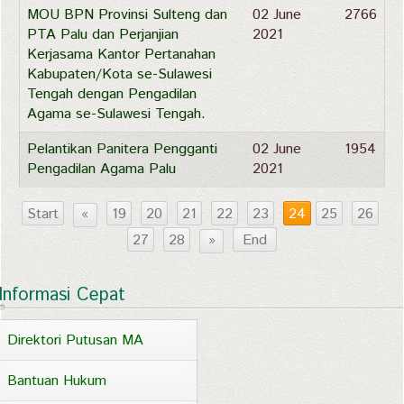
MOU BPN Provinsi Sulteng dan
02 June
2766
PTA Palu dan Perjanjian
2021
Kerjasama Kantor Pertanahan
Kabupaten/Kota se-Sulawesi
Tengah dengan Pengadilan
Agama se-Sulawesi Tengah.
Pelantikan Panitera Pengganti
02 June
1954
Pengadilan Agama Palu
2021
Start
«
19
20
21
22
23
24
25
26
27
28
»
End
Informasi Cepat
Direktori Putusan MA
Bantuan Hukum