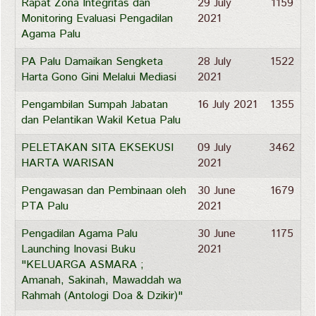
Rapat Zona Integritas dan
29 July
1159
Monitoring Evaluasi Pengadilan
2021
Agama Palu
PA Palu Damaikan Sengketa
28 July
1522
Harta Gono Gini Melalui Mediasi
2021
Pengambilan Sumpah Jabatan
16 July 2021
1355
dan Pelantikan Wakil Ketua Palu
PELETAKAN SITA EKSEKUSI
09 July
3462
HARTA WARISAN
2021
Pengawasan dan Pembinaan oleh
30 June
1679
PTA Palu
2021
Pengadilan Agama Palu
30 June
1175
Launching Inovasi Buku
2021
"KELUARGA ASMARA ;
Amanah, Sakinah, Mawaddah wa
Rahmah (Antologi Doa & Dzikir)"