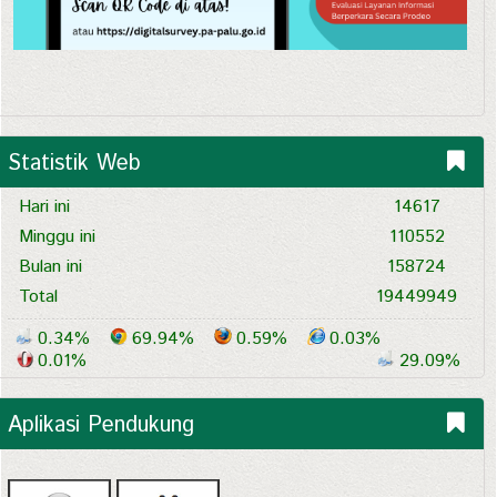
Statistik Web
Hari ini
14617
Minggu ini
110552
Bulan ini
158724
Total
19449949
0.34%
69.94%
0.59%
0.03%
0.01%
29.09%
Aplikasi Pendukung