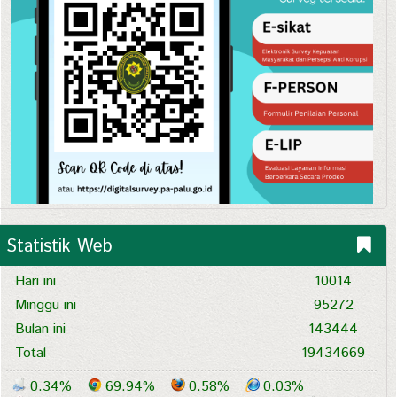
Statistik Web
Hari ini
10014
Minggu ini
95272
Bulan ini
143444
Total
19434669
0.34%
69.94%
0.58%
0.03%