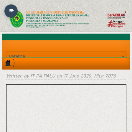
👁
Written by IT PA PALU on
17 June 2020
. Hits: 7076