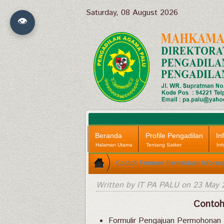
Saturday, 08 August 2026
👁
Beranda
Profile Pengadilan
In
Halaman Utama
Tentang Satker
Inf
Contoh Formulir Permintaan Informa
Written by IT PA PALU on
23 May 
Contoh
Formulir Pengajuan Permohonan I