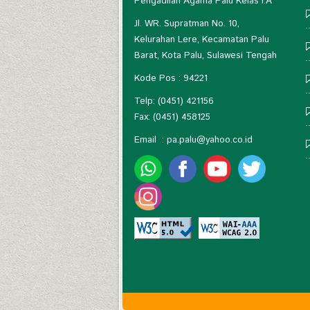
Pengadilan Agama Palu Kelas I.A
Jl. WR. Supratman No. 10,
Kelurahan Lere, Kecamatan Palu
Barat, Kota Palu, Sulawesi Tengah
Kode Pos : 94221
Telp: (0451) 421156
Fax: (0451) 458125
Email :
pa.palu@yahoo.co.id