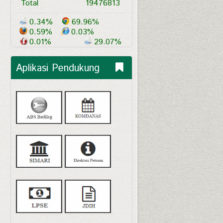
Total
19476813
0.34%
69.96%
0.59%
0.03%
0.01%
29.07%
Aplikasi Pendukung