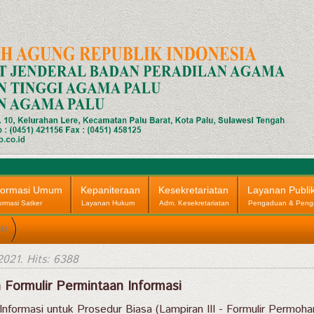
formasi Umum
Kepaniteraan
Kesekretariatan
Layanan Publi
ormasi Satker
Layanan Hukum
Adm. Kesekretariatan
Pengaduan & Peng
si
2021
. Hits: 6388
 Formulir Permintaan Informasi
nformasi untuk Prosedur Biasa (Lampiran III - Formulir Permoha