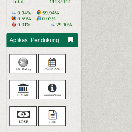
Total
19437044
0.34%
69.94%
0.59%
0.03%
0.01%
29.10%
Aplikasi Pendukung