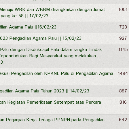
 Menuju WBK dan WBBM dirangkaikan dengan Jumat
1001
yang ke-58 || 17/02/23
dilan Agama Palu ||16/02/23
723
023 Pengadilan Agama Palu || 15/02/23
927
Palu dengan Disdukcapil Palu dalam rangka Tindak
1145
ependudukan Bagi Masyarakat yang melakukan
23
sekusi Pengadilan oleh KPKNL Palu di Pengadilan Agama
1494
gadilan Agama Palu Tahun 2023 || 14/02/23
887
kan Kegiatan Pemeriksaan Setempat atas Perkara
816
an Perjanjian Kerja Tenaga PPNPN pada Pengadilan
642