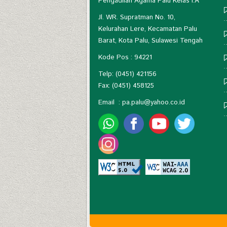
Pengadilan Agama Palu Kelas I.A
Jl. WR. Supratman No. 10,
Kelurahan Lere, Kecamatan Palu
Barat, Kota Palu, Sulawesi Tengah
Kode Pos : 94221
Telp: (0451) 421156
Fax: (0451) 458125
Email :
pa.palu@yahoo.co.id