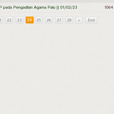
 pada Pengadilan Agama Palu || 01/02/23
1064
1
22
23
24
25
26
27
28
»
End