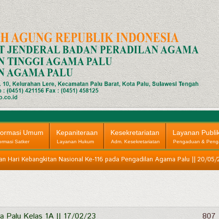
formasi Umum
Kepaniteraan
Kesekretariatan
Layanan Publi
ormasi Satker
Layanan Hukum
Adm. Kesekretariatan
Pengaduan & Peng
an Hari Kebangkitan Nasional Ke-116 pada Pengadilan Agama Palu || 20/05/
a Palu Kelas 1A || 17/02/23
807