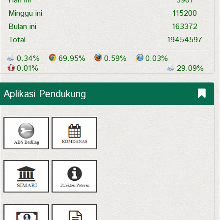
Hari ini
3901
Minggu ini
115200
Bulan ini
163372
Total
19454597
0.34%
69.95%
0.59%
0.03%
0.01%
29.09%
Aplikasi Pendukung