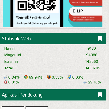
Statistik Web
Hari ini
9130
Minggu ini
94388
Bulan ini
142560
Total
19433785
0.34%
69.94%
0.58%
0.03%
0.01%
29.10%
Aplikasi Pendukung