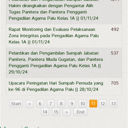
Hakim dirangkaikan dengan Pengantar Alih
Tugas Panitera dan Panitera Pengganti
Pengadilan Agama Palu Kelas 1A || 01/11/24
Rapat Monitoring dan Evaluasi Pelaksanaan
492
Zona Integritas pada Pengadilan Agama Palu
Kelas 1A || 01/11/24
Pelantikan dan Pengambilan Sumpah Jabatan
537
Panitera, Panitera Muda Gugatan, dan Panitera
Pengganti Pengadilan Agama Palu Kelas 1A ||
29/10/24
Upacara Peringatan Hari Sumpah Pemuda yang
705
ke-96 di Pengadilan Agama Palu || 28/10/24
Start
«
6
7
8
9
10
11
12
13
14
15
»
End