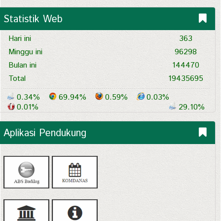
Statistik Web
Hari ini
363
Minggu ini
96298
Bulan ini
144470
Total
19435695
0.34%
69.94%
0.59%
0.03%
0.01%
29.10%
Aplikasi Pendukung