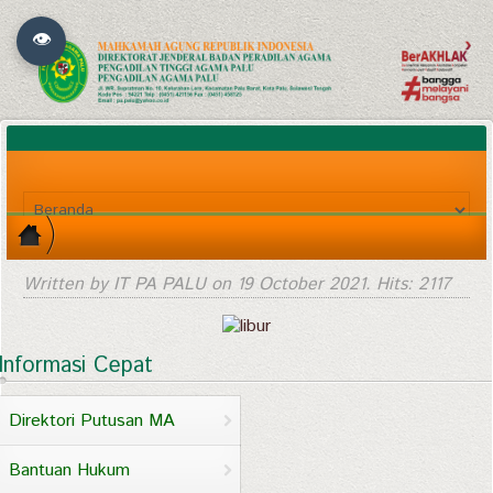
👁
Written by IT PA PALU on
19 October 2021
. Hits: 2117
Informasi Cepat
Direktori Putusan MA
Bantuan Hukum