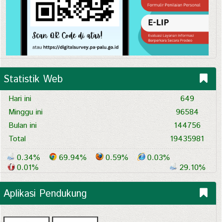
Statistik Web
Hari ini
649
Minggu ini
96584
Bulan ini
144756
Total
19435981
0.34%
69.94%
0.59%
0.03%
0.01%
29.10%
Aplikasi Pendukung