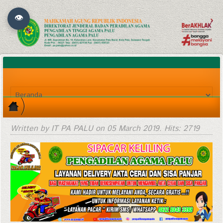
👁
Written by IT PA PALU on
05 March 2019
. Hits: 2719