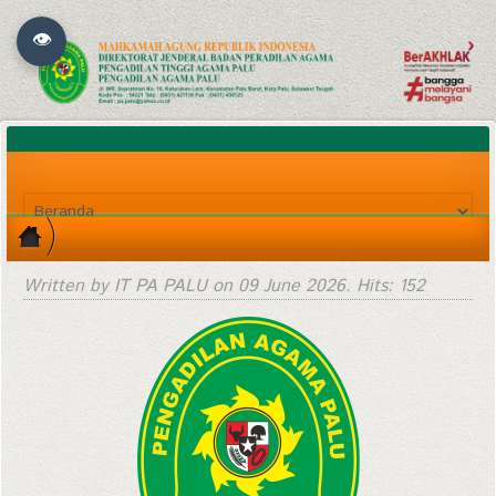
👁
Written by IT PA PALU on
09 June 2026
. Hits: 152