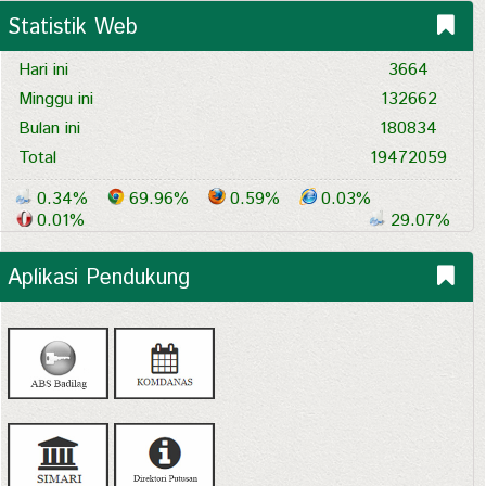
Statistik Web
Hari ini
3664
Minggu ini
132662
Bulan ini
180834
Total
19472059
0.34%
69.96%
0.59%
0.03%
0.01%
29.07%
Aplikasi Pendukung