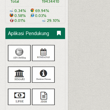
Total
19434410
0.34%
69.94%
0.58%
0.03%
0.01%
29.10%
Aplikasi Pendukung