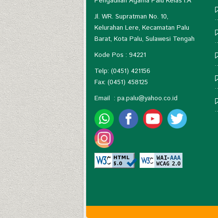
Pengadilan Agama Palu Kelas I.A
Jl. WR. Supratman No. 10,
Kelurahan Lere, Kecamatan Palu
Barat, Kota Palu, Sulawesi Tengah
Kode Pos : 94221
Telp: (0451) 421156
Fax: (0451) 458125
Email :
pa.palu@yahoo.co.id