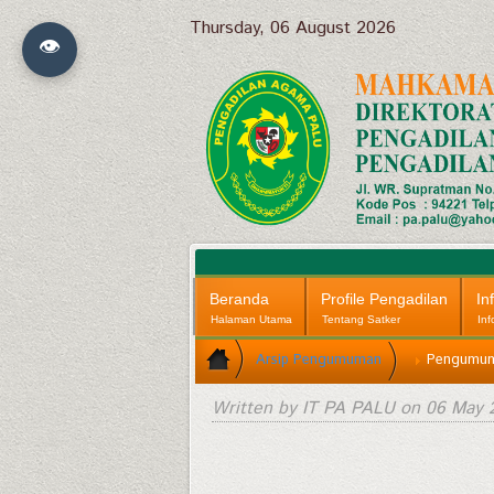
Thursday, 06 August 2026
👁
Beranda
Profile Pengadilan
In
Halaman Utama
Tentang Satker
Inf
Arsip Pengumuman
Pengumuma
Written by IT PA PALU on
06 May 