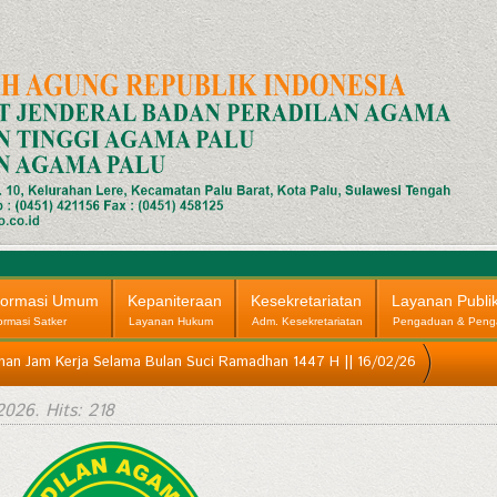
formasi Umum
Kepaniteraan
Kesekretariatan
Layanan Publi
ormasi Satker
Layanan Hukum
Adm. Kesekretariatan
Pengaduan & Peng
n Jam Kerja Selama Bulan Suci Ramadhan 1447 H || 16/02/26
2026
. Hits: 218