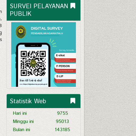
SURVEI PELAYANAN 
n
PUBLIK
,
3
g
s
Statistik Web
Hari ini
9755
Minggu ini
95013
Bulan ini
143185