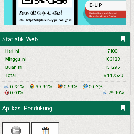
Statistik Web
Hari ini
7188
Minggu ini
103123
Bulan ini
151295
Total
19442520
0.34%
69.94%
0.59%
0.03%
0.01%
29.10%
Aplikasi Pendukung