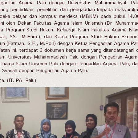
gadilan Agama Palu dengan Universitas Muhammadiyah Pal
ang pendidikan, penelitian dan pengabdian kepada masyaraka
deka belajar dan kampus merdeka (MBKM) pada pukul 14.0
i oleh Dekan Fakultas Agama Islam Unismuh (Dr. Muhamma
tua Program Studi Hukum Keluarga Islam Fakultas Agama Isla
wali, SS., M.Hum.), dan Ketua Program Studi Hukum Ekonom
muh (Fatmah, S.E., M.Pd.I) dengan Ketua Pengadilan Agama Pal
iatan ini, terdapat 3 dokumen kerja sama yang ditandatangani d
lam Universitas Muhammadiyah Palu dengan Pengadilan Agam
luarga Islam Unismuh Palu dengan Pengadilan Agama Palu, da
Syariah dengan Pengadilan Agama Palu.
a. (IT. PA. Palu)