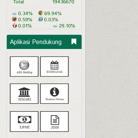
Total
19436670
0.34%
69.94%
0.59%
0.03%
0.01%
29.10%
Aplikasi Pendukung