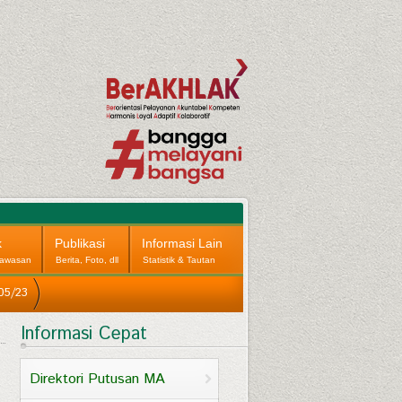
k
Publikasi
Informasi Lain
awasan
Berita, Foto, dll
Statistik & Tautan
05/23
Informasi Cepat
Direktori Putusan MA