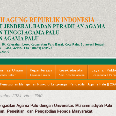
formasi Umum
Kepaniteraan
Kesekretariatan
Layanan Publi
ormasi Satker
Layanan Hukum
Adm. Kesekretariatan
Pengaduan & Peng
 Penyusunan Manajemen Risiko di Lingkungan Pengadilan Agama Palu || 29/
ember 2024
. Hits: 1360
ngadilan Agama Palu dengan Universitas Muhammadiyah Palu
an, Penelitian, dan Pengabdian kepada Masyarakat