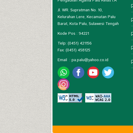
Pengadilan Agama Palu Kelas I.A
Jl. WR. Supratman No. 10,
Kelurahan Lere, Kecamatan Palu
Barat, Kota Palu, Sulawesi Tengah
Kode Pos : 94221
Telp: (0451) 421156
Fax: (0451) 458125
Email :
pa.palu@yahoo.co.id