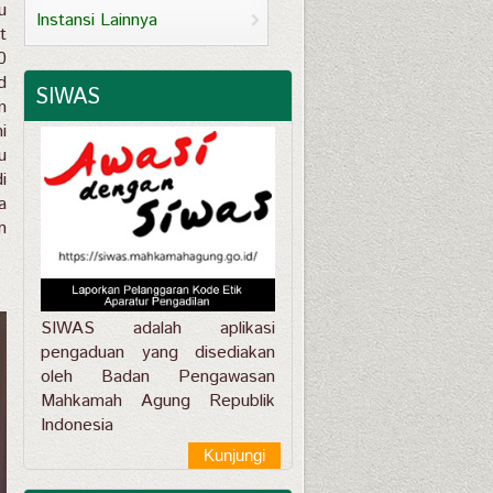
u
Instansi Lainnya
t
0
d
SIWAS
m
i
u
i
a
n
SIWAS adalah aplikasi
pengaduan yang disediakan
oleh Badan Pengawasan
Mahkamah Agung Republik
Indonesia
Kunjungi