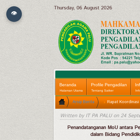
Thursday, 06 August 2026
👁
Beranda
Profile Pengadilan
In
Halaman Utama
Tentang Satker
Inf
Arsip Berita
Rapat Koordinasi
Written by IT PA PALU on
24 Sept
Penandatanganan MoU antara Pe
dalam Bidang Pendidik