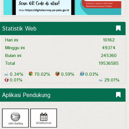
Statistik Web
Hari ini
10162
Minggu ini
49374
Bulan ini
245360
Total
19536585
0.34%
70.02%
0.59%
0.03%
0.01%
29.01%
Aplikasi Pendukung