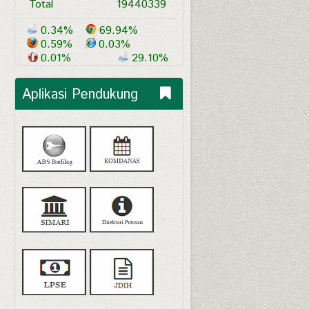
Total
19440339
0.34%
69.94%
0.59%
0.03%
0.01%
29.10%
Aplikasi Pendukung