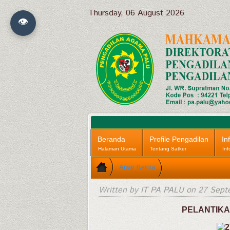
Thursday, 06 August 2026
👁
Beranda
Profile Pengadilan
In
Halaman Utama
Tentang Satker
Inf
Arsip Berita
Written by IT PA PALU on
27 Sept
PELANTIKA