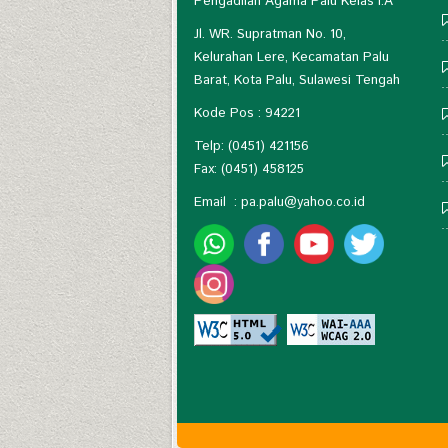
Pengadilan Agama Palu Kelas I.A
Jl. WR. Supratman No. 10,
Kelurahan Lere, Kecamatan Palu
Barat, Kota Palu, Sulawesi Tengah
Kode Pos : 94221
Telp: (0451) 421156
Fax: (0451) 458125
Email :
pa.palu@yahoo.co.id