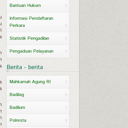
Bantuan Hukum
u
Informasi Pendaftaran
u
Perkara
i
a
Statistik Pengadilan
Pengaduan Pelayanan
n
n
a
Berita - berita
Mahkamah Agung RI
a
a
Badilag
h
Badilum
n
n
Polresta
n