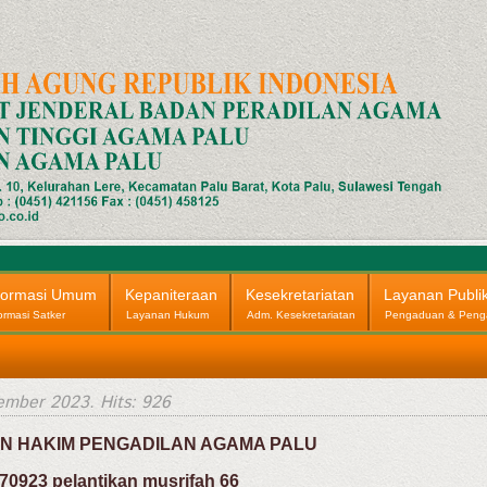
formasi Umum
Kepaniteraan
Kesekretariatan
Layanan Publi
ormasi Satker
Layanan Hukum
Adm. Kesekretariatan
Pengaduan & Peng
ember 2023
. Hits: 926
N HAKIM PENGADILAN AGAMA PALU