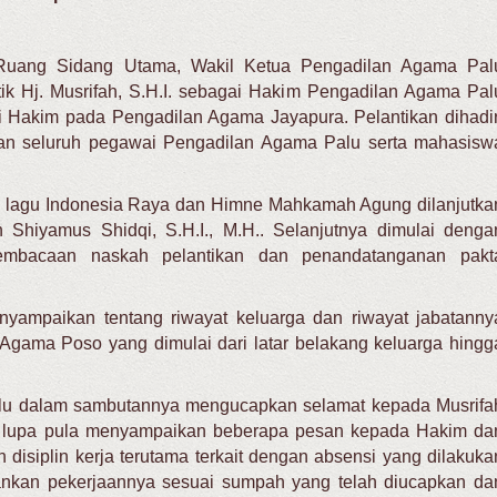
i Ruang Sidang Utama, Wakil Ketua Pengadilan Agama Pal
tik Hj. Musrifah, S.H.I. sebagai Hakim Pengadilan Agama Pal
 Hakim pada Pengadilan Agama Jayapura. Pelantikan dihadir
 dan seluruh pegawai Pengadilan Agama Palu serta mahasisw
 lagu Indonesia Raya dan Himne Mahkamah Agung dilanjutka
Shiyamus Shidqi, S.H.I., M.H.. Selanjutnya dimulai denga
embacaan naskah pelantikan dan penandatanganan pakt
yampaikan tentang riwayat keluarga dan riwayat jabatanny
ama Poso yang dimulai dari latar belakang keluarga hingg
lu dalam sambutannya mengucapkan selamat kepada Musrifa
ak lupa pula menyampaikan beberapa pesan kepada Hakim da
disiplin kerja terutama terkait dengan absensi yang dilakuka
lankan pekerjaannya sesuai sumpah yang telah diucapkan da