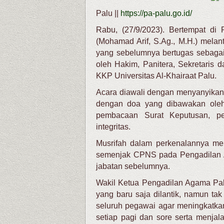
Palu ||
https://pa-palu.go.id/
Rabu, (27/9/2023). Bertempat d
(Mohamad Arif, S.Ag., M.H.) melan
yang sebelumnya bertugas sebagai
oleh Hakim, Panitera, Sekretaris
KKP Universitas Al-Khairaat Palu.
Acara diawali dengan menyanyikan
dengan doa yang dibawakan oleh 
pembacaan Surat Keputusan, p
integritas.
Musrifah dalam perkenalannya men
semenjak CPNS pada Pengadilan Ag
jabatan sebelumnya.
Wakil Ketua Pengadilan Agama Pa
yang baru saja dilantik, namun t
seluruh pegawai agar meningkatkan 
setiap pagi dan sore serta menja