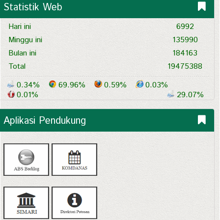
Statistik Web
Hari ini
6992
Minggu ini
135990
Bulan ini
184163
Total
19475388
0.34%
69.96%
0.59%
0.03%
0.01%
29.07%
Aplikasi Pendukung