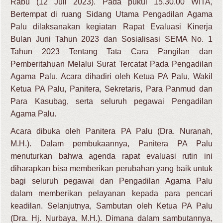
Rabu (12 Juli 2023). Pada pukul 15.30.00 WITA,
Bertempat di ruang Sidang Utama Pengadilan Agama
Palu dilaksanakan kegiatan Rapat Evaluasi Kinerja
Bulan Juni Tahun 2023 dan Sosialisasi SEMA No. 1
Tahun 2023 Tentang Tata Cara Pangilan dan
Pemberitahuan Melalui Surat Tercatat Pada Pengadilan
Agama Palu. Acara dihadiri oleh Ketua PA Palu, Wakil
Ketua PA Palu, Panitera, Sekretaris, Para Panmud dan
Para Kasubag, serta seluruh pegawai Pengadilan
Agama Palu.
Acara dibuka oleh Panitera PA Palu (Dra. Nuranah,
M.H.). Dalam pembukaannya, Panitera PA Palu
menuturkan bahwa agenda rapat evaluasi rutin ini
diharapkan bisa memberikan perubahan yang baik untuk
bagi seluruh pegawai dan Pengadilan Agama Palu
dalam memberikan pelayanan kepada para pencari
keadilan. Selanjutnya, Sambutan oleh Ketua PA Palu
(Dra. Hj. Nurbaya, M.H.). Dimana dalam sambutannya,