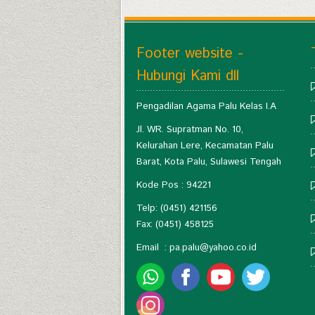
Footer website -
Hubungi Kami dll
Pengadilan Agama Palu Kelas I.A
Jl. WR. Supratman No. 10,
Kelurahan Lere, Kecamatan Palu
Barat, Kota Palu, Sulawesi Tengah
Kode Pos : 94221
Telp: (0451) 421156
Fax: (0451) 458125
Email :
pa.palu@yahoo.co.id