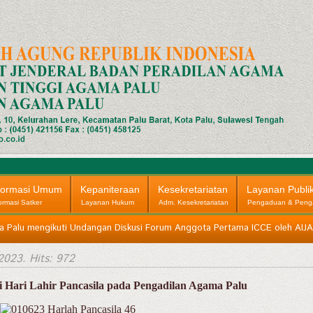
formasi Umum
Kepaniteraan
Kesekretariatan
Layanan Publi
ormasi Satker
Layanan Hukum
Adm. Kesekretariatan
Pengaduan & Peng
 Palu mengikuti Undangan Diskusi Forum Anggota Pertama ICCE oleh AIJA 
 2023
. Hits: 972
 Hari Lahir Pancasila pada Pengadilan Agama Palu