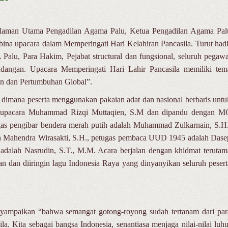
alaman Utama Pengadilan Agama Palu, Ketua Pengadilan Agama Pal
ina upacara dalam Memperingati Hari Kelahiran Pancasila. Turut hadi
 Palu, Para Hakim, Pejabat structural dan fungsional, seluruh pegawa
dangan. Upacara Memperingati Hari Lahir Pancasila memiliki tem
 dan Pertumbuhan Global”.
 dimana peserta menggunakan pakaian adat dan nasional berbaris untu
n upacara Muhammad Rizqi Muttaqien, S.M dan dipandu dengan M
tugas pengibar bendera merah putih adalah Muhammad Zulkarnain, S.H.
an Mahendra Wirasakti, S.H., petugas pembaca UUD 1945 adalah Dase
alah Nasrudin, S.T., M.M. Acara berjalan dengan khidmat terutam
an dan diiringin lagu Indonesia Raya yang dinyanyikan seluruh pesert
ampaikan “bahwa semangat gotong-royong sudah tertanam dari par
ila. Kita sebagai bangsa Indonesia, senantiasa menjaga nilai-nilai luhu