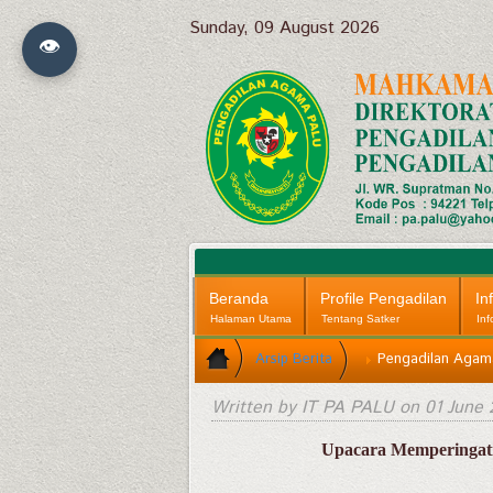
Sunday, 09 August 2026
👁
Beranda
Profile Pengadilan
In
Halaman Utama
Tentang Satker
Inf
Arsip Berita
Pengadilan Agama
Written by IT PA PALU on
01 June
Upacara Memperingati