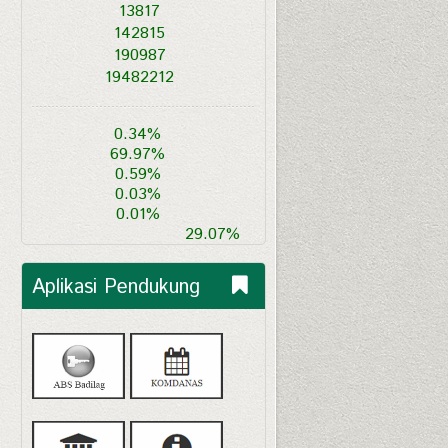
13817
142815
190987
19482212
0.34%
69.97%
0.59%
0.03%
0.01%
29.07%
Aplikasi Pendukung