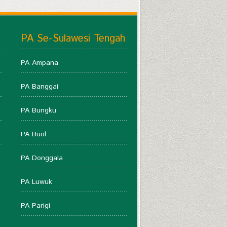
PA Se-Sulawesi Tengah
PA Ampana
PA Banggai
PA Bungku
PA Buol
PA Donggala
PA Luwuk
PA Parigi