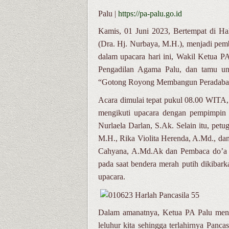
Palu |
https://pa-palu.go.id
Kamis, 01 Juni 2023, Bertempat di H
(Dra. Hj. Nurbaya, M.H.), menjadi pemb
dalam upacara hari ini, Wakil Ketua PA
Pengadilan Agama Palu, dan tamu un
“Gotong Royong Membangun Peradaban
Acara dimulai tepat pukul 08.00 WITA,
mengikuti upacara dengan pempimpi
Nurlaela Darlan, S.Ak. Selain itu, pe
M.H., Rika Violita Herenda, A.Md., d
Cahyana, A.Md.Ak dan Pembaca do’a ad
pada saat bendera merah putih dikibark
upacara.
Dalam amanatnya, Ketua PA Palu meny
leluhur kita sehingga terlahirnya Pancas