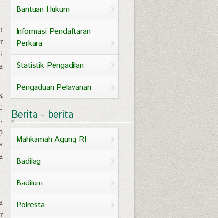
Bantuan Hukum
u
Informasi Pendaftaran
r
Perkara
i
Statistik Pengadilan
a
Pengaduan Pelayanan
k
C
Berita - berita
,
p
Mahkamah Agung RI
a
a
Badilag
Badilum
a
Polresta
r