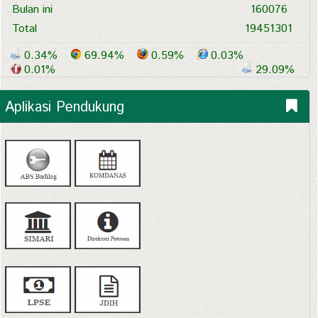
Bulan ini
160076
Total
19451301
0.34%
69.94%
0.59%
0.03%
0.01%
29.09%
Aplikasi Pendukung