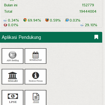
Bulan ini
152779
Total
19444004
0.34%
69.94%
0.59%
0.03%
0.01%
29.10%
Aplikasi Pendukung