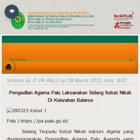
👁
Written by IT PA PALU on
28 March 2023
. Hits: 1632
Pengadilan Agama Palu Laksanakan Sidang Itsbat Nikah
Di Kelurahan Balaroa
Palu |
https://pa-palu.go.id/
Sidang Terpadu Itsbat Nikah sukses digelar yang
diselenggarakan Pengadilan Agama Palu Agenda yang