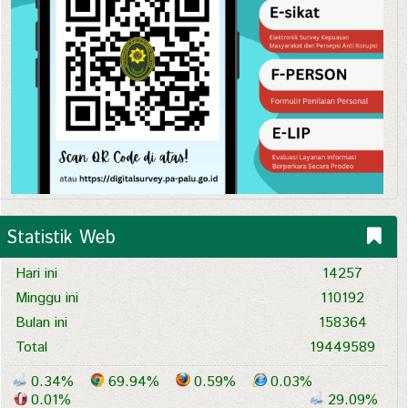
Statistik Web
Hari ini
14257
Minggu ini
110192
Bulan ini
158364
Total
19449589
0.34%
69.94%
0.59%
0.03%
0.01%
29.09%