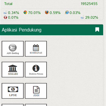
Total
19525455
0.34%
70.01%
0.59%
0.03%
0.01%
29.02%
Aplikasi Pendukung