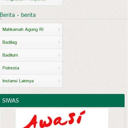
Berita - berita
Mahkamah Agung RI
Badilag
Badilum
Polresta
Instansi Lainnya
SIWAS