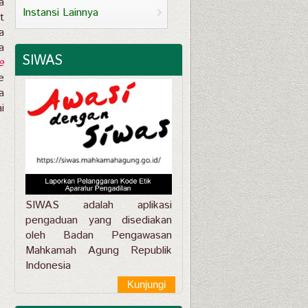
a
Instansi Lainnya
t
a
a
SIWAS
e
e
a
i
SIWAS adalah aplikasi
pengaduan yang disediakan
oleh Badan Pengawasan
Mahkamah Agung Republik
Indonesia
Kunjungi