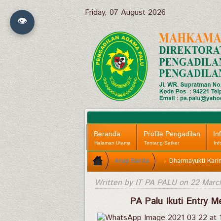
Friday, 07 August 2026
👁
Beranda
Profile Pengadilan
In
Halaman Utama
Tentang Satker
Inf
Arsip Berita
Dharmayukti Karin
Written by IT PA PALU on
22 Marc
PA Palu Ikuti Entry 