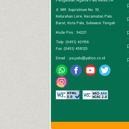
Pengadilan Agama Palu Kelas I.A
Jl. WR. Supratman No. 10,
Kelurahan Lere, Kecamatan Palu
Barat, Kota Palu, Sulawesi Tengah
Kode Pos : 94221
Telp: (0451) 421156
Fax: (0451) 458125
Email :
pa.palu@yahoo.co.id