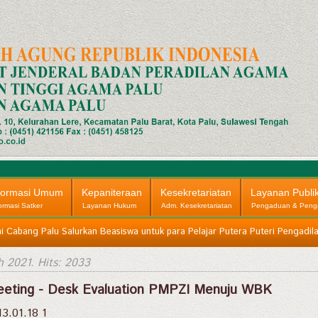
formasi Umum
Kepaniteraan
Kesekretariatan
Layanan Publi
ormasi Satker
Layanan Hukum
Adm. Kesekretariatan
Pengaduan & Peng
i Cabang Palu Salurkan Beasiswa untuk para Pelajar Putera Puteri Pengadil
h 2021
. Hits: 2033
Meeting - Desk Evaluation PMPZI Menuju WBK