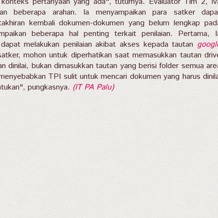
 konteks pertanyaan yang ada", tuturnya. Evaluator Tim 2, Iv
kan beberapa arahan. Ia menyampaikan para satker dapa
akhiran kembali dokumen-dokumen
yang belum lengkap
pad
mpaikan beberapa hal penting terkait penilaian. Pertama, I
 dapat melakukan penilaian akibat akses kepada tautan
googl
atker, mohon untuk diperhatikan saat memasukkan tautan driv
n dinilai, bukan dimasukkan tautan yang berisi folder semua are
 menyebabkan TPI sulit untuk mencari dokumen yang harus dinila
ntukan", pungkasnya.
(IT PA Palu)