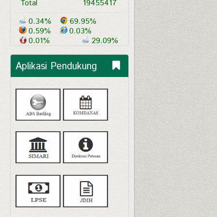
Total
19455417
0.34%
69.95%
0.59%
0.03%
0.01%
29.09%
Aplikasi Pendukung