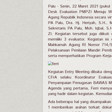
Palu - Senin, 22 Maret 2021 (pukul
Desk Evaluation PMPZI Menuju W
Agung Republik Indonesia secara virt
PA Palu, Dra. Hj. Heriyah, S.H., 
Sekretaris PA Palu, Moh. Iqbal, S.
ZI. Kegiatan tersebut juga diikuti
memiliki 3 evaluator. Kegiatan ini
Mahkamah Agung RI Nomor 714/SEK
Pelaksanaan Penilaian Mandiri Pe
serta memperhatikan Program Ker
Kegiatan Entry Meeting dibuka deng
CFrA selaku Koordinator Evalua
Penyampaian Penugasan BAWAS MA R
Agenda yang pertama, Ferri menya
yang hadir dalam kegiatan. Kemudia
Ada beberapa hal yang disampaikan 
1 memberikan arahan terkait dok