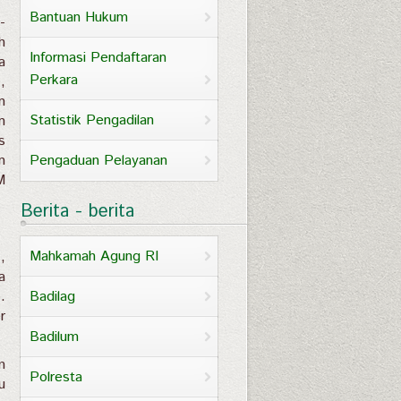
Bantuan Hukum
-
h
Informasi Pendaftaran
a
Perkara
,
n
Statistik Pengadilan
n
s
Pengaduan Pelayanan
n
M
.
Berita - berita
Mahkamah Agung RI
,
a
Badilag
.
r
Badilum
m
Polresta
u