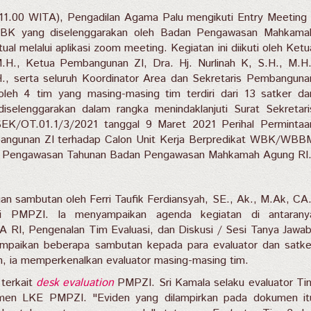
 11.00 WITA), Pengadilan Agama Palu mengikuti Entry Meeting 
BK yang diselenggarakan oleh Badan Pengawasan Mahkama
ual melalui aplikasi zoom meeting. Kegiatan ini diikuti oleh Ketu
M.H., Ketua Pembangunan ZI, Dra. Hj. Nurlinah K, S.H., M.H.
H., serta seluruh Koordinator Area dan Sekretaris Pembanguna
 oleh 4 tim yang masing-masing tim terdiri dari 13 satker da
 diselenggarakan dalam rangka menindaklanjuti Surat Sekretari
/OT.01.1/3/2021 tanggal 9 Maret 2021 Perihal Permintaa
mbangunan ZI terhadap Calon Unit Kerja Berpredikat WBK/WBB
ja Pengawasan Tahunan Badan Pengawasan Mahkamah Agung RI
an sambutan oleh Ferri Taufik Ferdiansyah, SE., Ak., M.Ak, CA.
si PMPZI. Ia menyampaikan agenda kegiatan di antarany
I, Pengenalan Tim Evaluasi, dan Diskusi / Sesi Tanya Jawab
mpaikan beberapa sambutan kepada para evaluator dan satke
n, ia memperkenalkan evaluator masing-masing tim.
terkait
desk evaluation
PMPZI. Sri Kamala selaku evaluator Ti
umen LKE PMPZI. "Eviden yang dilampirkan pada dokumen it