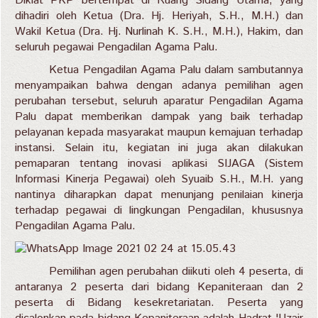
Diklat PKP bertempat di Ruang Sidang Utama, yang
dihadiri oleh Ketua (Dra. Hj. Heriyah, S.H., M.H.) dan
Wakil Ketua (Dra. Hj. Nurlinah K. S.H., M.H.), Hakim, dan
seluruh pegawai Pengadilan Agama Palu.
Ketua Pengadilan Agama Palu dalam sambutannya
menyampaikan bahwa dengan adanya pemilihan agen
perubahan tersebut, seluruh aparatur Pengadilan Agama
Palu dapat memberikan dampak yang baik terhadap
pelayanan kepada masyarakat maupun kemajuan terhadap
instansi. Selain itu, kegiatan ini juga akan dilakukan
pemaparan tentang inovasi aplikasi SIJAGA (Sistem
Informasi Kinerja Pegawai) oleh Syuaib S.H., M.H. yang
nantinya diharapkan dapat menunjang penilaian kinerja
terhadap pegawai di lingkungan Pengadilan, khususnya
Pengadilan Agama Palu.
Pemilihan agen perubahan diikuti oleh 4 peserta, di
antaranya 2 peserta dari bidang Kepaniteraan dan 2
peserta di Bidang kesekretariatan. Peserta yang