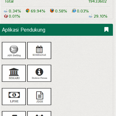
Total
19433602
0.34%
69.94%
0.58%
0.03%
0.01%
29.10%
Aplikasi Pendukung