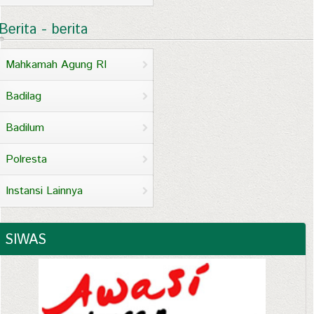
Berita - berita
Mahkamah Agung RI
Badilag
Badilum
Polresta
Instansi Lainnya
SIWAS