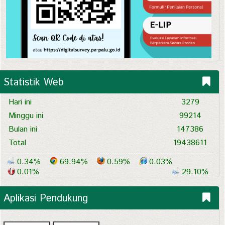
Statistik Web
Hari ini
3279
Minggu ini
99214
Bulan ini
147386
Total
19438611
0.34%
69.94%
0.59%
0.03%
0.01%
29.10%
Aplikasi Pendukung