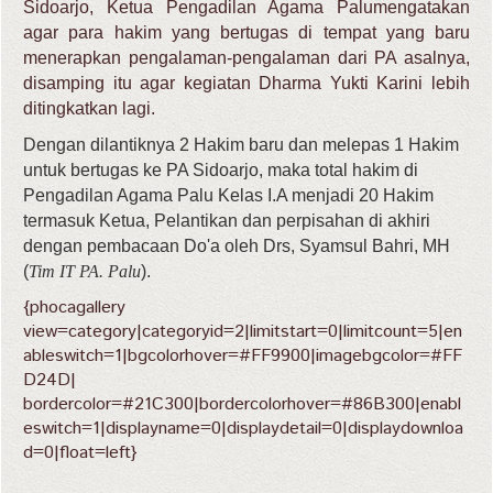
Sidoarjo,
Ketua Pengadilan Agama Palumengatakan
agar para hakim yang bertugas di tempat yang baru
menerapkan pengalaman-pengalaman dari PA asalnya,
disamping itu agar kegiatan Dharma Yukti Karini lebih
ditingkatkan lagi.
Dengan dilantiknya 2 Hakim baru dan melepas 1 Hakim
untuk bertugas ke PA Sidoarjo, maka total hakim di
Pengadilan Agama Palu Kelas I.A menjadi 20 Hakim
termasuk Ketua, Pelantikan dan perpisahan di akhiri
dengan pembacaan Do'a oleh Drs, Syamsul Bahri, MH
(
Tim IT PA. Palu
).
{phocagallery
view=category|categoryid=2|limitstart=0|limitcount=5|en
ableswitch=1|bgcolorhover=#FF9900|imagebgcolor=#FF
D24D|
bordercolor=#21C300|bordercolorhover=#86B300|enabl
eswitch=1|displayname=0|displaydetail=0|displaydownloa
d=0|float=left}