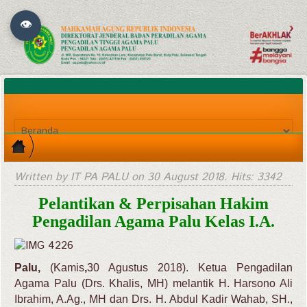
👁
Written by IT PA PALU on
30 August 2018
. Hits: 3342
Pelantikan & Perpisahan Hakim
Pengadilan Agama Palu Kelas I.A.
Palu,
(Kamis
,
30 Agustus 2018). Ketua Pengadilan
Agama Palu (Drs. Khalis, MH) melantik H. Harsono Ali
Ibrahim, A.Ag., MH dan Drs. H. Abdul Kadir Wahab, SH.,