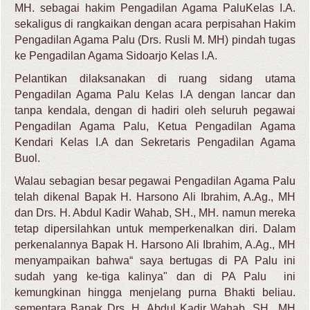
MH. sebagai hakim Pengadilan Agama PaluKelas I.A.
sekaligus di rangkaikan dengan acara perpisahan Hakim
Pengadilan Agama Palu (Drs. Rusli M. MH) pindah tugas
ke Pengadilan Agama Sidoarjo Kelas I.A.
Pelantikan dilaksanakan di ruang sidang utama
Pengadilan Agama Palu Kelas I.A dengan lancar dan
tanpa kendala, dengan di hadiri oleh seluruh pegawai
Pengadilan Agama Palu, Ketua Pengadilan Agama
Kendari Kelas I.A dan Sekretaris Pengadilan Agama
Buol.
Walau sebagian besar pegawai Pengadilan Agama Palu
telah dikenal Bapak
H. Harsono Ali Ibrahim, A.Ag., MH
dan Drs. H. Abdul Kadir Wahab, SH., MH.
namun mereka
tetap dipersilahkan untuk memperkenalkan diri. Dalam
perkenalannya
Bapak
H. Harsono Ali Ibrahim, A.Ag., MH
menyampaikan bahwa“ saya bertugas di PA Palu ini
sudah yang ke-tiga kalinya" dan di PA Palu ini
kemungkinan hingga menjelang purna Bhakti beliau.
sementara
Bapak
Drs. H. Abdul Kadir Wahab, SH., MH