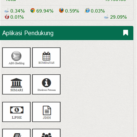
0.34%
69.94%
0.59%
0.03%
0.01%
29.09%
Aplikasi Pendukung