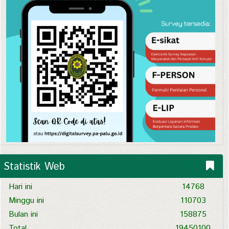
Statistik Web
Hari ini
14768
Minggu ini
110703
Bulan ini
158875
Total
19450100